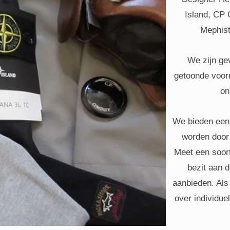
Island, CP 
Mephist
We zijn gev
getoonde voorr
on
We bieden een 
worden door
Meet een soort
bezit aan 
aanbieden. Als
over individue