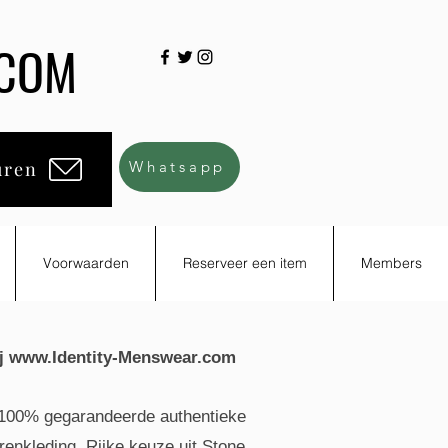
.COM
uren
Whatsapp
Voorwaarden
Reserveer een item
Members
j
www.Identity-Menswear.com
u 100% gegarandeerde authentieke
enkleding. Rijke keuze uit Stone