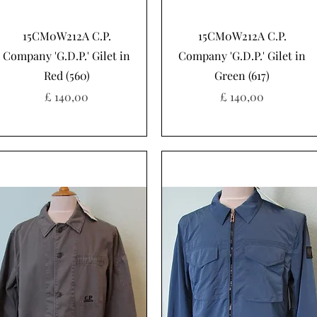
Snel overzicht
Snel overzicht
15CM0W212A C.P.
15CM0W212A C.P.
Company 'G.D.P.' Gilet in
Company 'G.D.P.' Gilet in
Red (560)
Green (617)
Prijs
Prijs
£ 140,00
£ 140,00