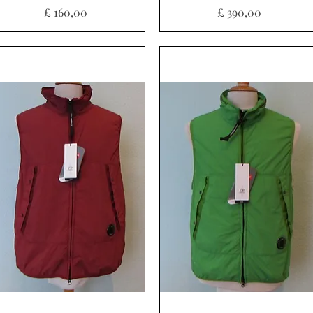
Prijs
Prijs
£ 160,00
£ 390,00