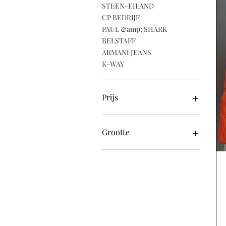
STEEN-EILAND
CP BEDRIJF
PAUL &amp; SHARK
BELSTAFF
ARMANI JEANS
K-WAY
Prijs
£ 39
£ 470
Grootte
48 (gemiddeld)
50 (groot)
52 (XL)
54 (XXL)
56 (XXXL)
58 (XXXXL)
Groot