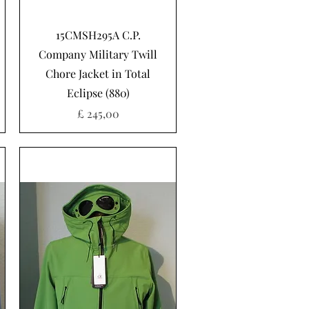
Snel overzicht
15CMSH295A C.P.
Company Military Twill
Chore Jacket in Total
Eclipse (880)
Prijs
£ 245,00