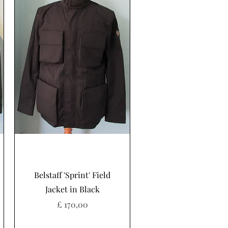
Snel overzicht
Belstaff 'Sprint' Field
Jacket in Black
Prijs
£ 170,00