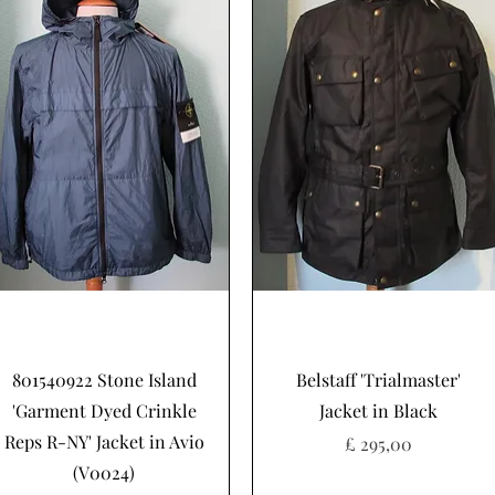
Snel overzicht
Snel overzicht
801540922 Stone Island
Belstaff 'Trialmaster'
'Garment Dyed Crinkle
Jacket in Black
Reps R-NY' Jacket in Avio
Prijs
£ 295,00
(V0024)