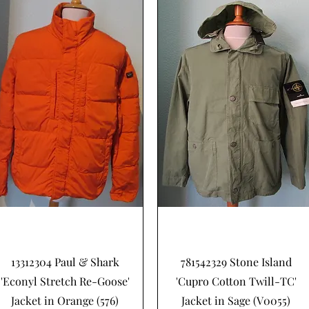
Snel overzicht
Snel overzicht
13312304 Paul & Shark
781542329 Stone Island
'Econyl Stretch Re-Goose'
'Cupro Cotton Twill-TC'
Jacket in Orange (576)
Jacket in Sage (V0055)