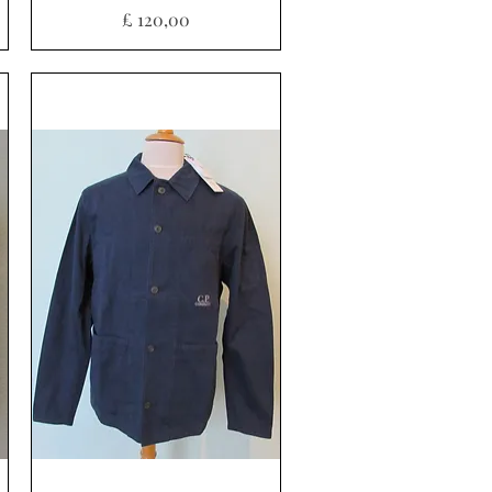
Prijs
£ 120,00