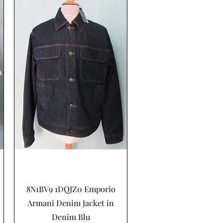
Snel overzicht
8N1BV9 1DQJZ0 Emporio
Armani Denim Jacket in
Denim Blu