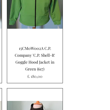
Snel overzicht
15CM0W002A C.P.
Company 'C.P. Shell-R'
Goggle Hood Jacket in
Green (617)
Prijs
£ 180,00