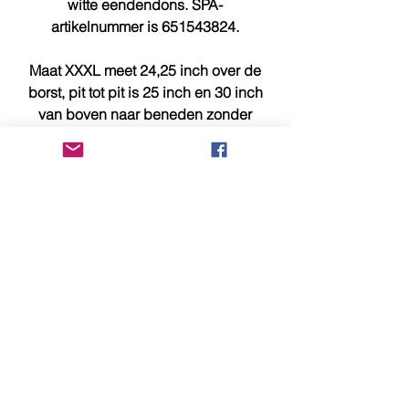
witte eendendons. SPA-
artikelnummer is 651543824.
Maat XXXL meet 24,25 inch over de
borst, pit tot pit is 25 inch en 30 inch
van boven naar beneden zonder
capuchon maar met kraag.
Vergelijk bovenstaande metingen
met een vergelijkbaar item dat u
bezit voor een beter idee van de
maat / pasvorm.
Mocht u aanvullende informatie of
foto's nodig hebben, stuur ons dan
nu een e-mail op sales@identity-
menswear.com
Houd er rekening mee dat alle