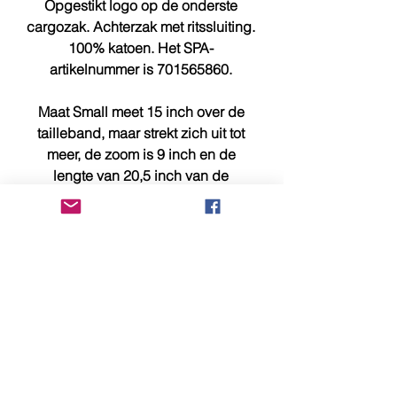
Opgestikt logo op de onderste
cargozak. Achterzak met ritssluiting.
100% katoen. Het SPA-
artikelnummer is 701565860.
Maat Small meet 15 inch over de
tailleband, maar strekt zich uit tot
meer, de zoom is 9 inch en de
lengte van 20,5 inch van de
tailleband tot de zoom van het been.
Maat Medium meet 15,75 inch over
de tailleband, maar strekt zich uit tot
meer, de zoom is 10 inch en de
lengte van 21,25 inch van de
tailleband tot de zoom van het been.
Mocht u aanvullende informatie of
foto's nodig hebben, stuur ons dan