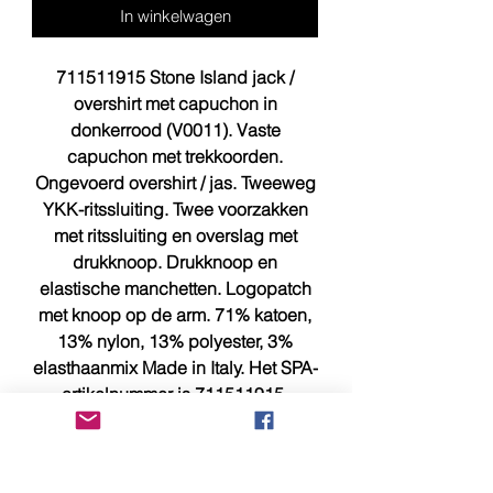
In winkelwagen
711511915 Stone Island jack /
overshirt met capuchon in
donkerrood (V0011). Vaste
capuchon met trekkoorden.
Ongevoerd overshirt / jas. Tweeweg
YKK-ritssluiting. Twee voorzakken
met ritssluiting en overslag met
drukknoop. Drukknoop en
elastische manchetten. Logopatch
met knoop op de arm. 71% katoen,
13% nylon, 13% polyester, 3%
elasthaanmix Made in Italy. Het SPA-
artikelnummer is 711511915.
Maat XL meet 22,5 inch over de
borst, pit tot pit is 23 inch en 29 inch