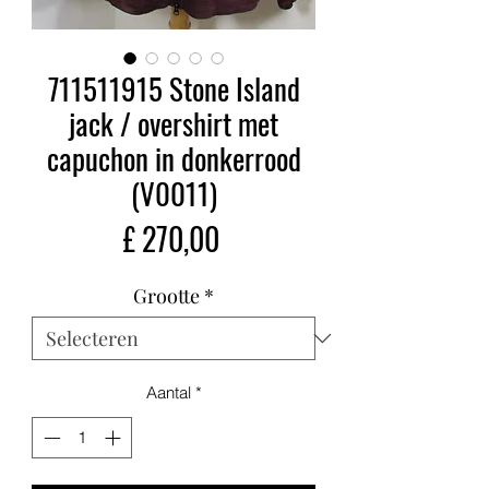
711511915 Stone Island
jack / overshirt met
capuchon in donkerrood
(V0011)
Prijs
£ 270,00
Grootte
*
Aantal
*