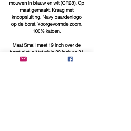
mouwen in blauw en wit (CR28). Op
maat gemaakt. Kraag met
knoopsluiting. Navy paardenlogo
op de borst. Voorgevormde zoom.
100% katoen.
Maat Small meet 19 inch over de
borst plat, pit tot pit is 20 inch en 31
inch van boven naar beneden.
Vergelijk bovenstaande metingen
met een vergelijkbaar item dat u
bezit voor een beter idee van de
maat / pasvorm.
Mocht u aanvullende informatie of
foto's nodig hebben, stuur ons dan
nu een e-mail op sales@identity-
menswear.com